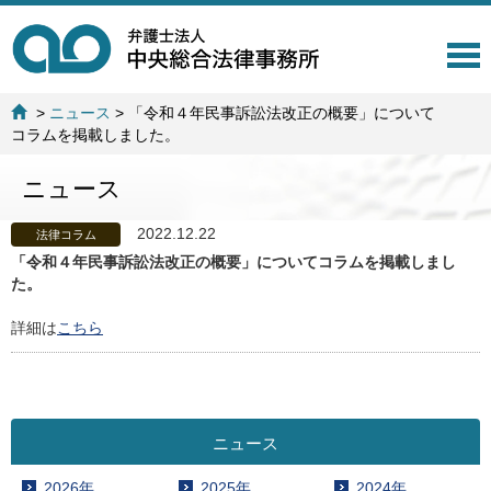
T
o
g
>
ニュース
>
「令和４年民事訴訟法改正の概要」について
g
コラムを掲載しました。
l
e
ニュース
n
a
v
2022.12.22
法律コラム
i
「令和４年民事訴訟法改正の概要」についてコラムを掲載しまし
g
た。
a
t
詳細は
こちら
i
o
n
ニュース
2026年
2025年
2024年