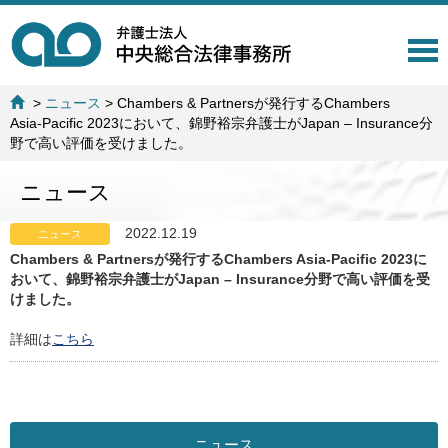
T
o
g
>
ニュース
>
Chambers & Partnersが発行するChambers
g
Asia-Pacific 2023において、錦野裕宗弁護士がJapan – Insurance分
l
野で高い評価を受けました。
e
n
ニュース
a
v
i
2022.12.19
ニュース
g
Chambers & Partnersが発行するChambers Asia-Pacific 2023に
a
おいて、錦野裕宗弁護士がJapan – Insurance分野で高い評価を受
t
けました。
i
o
詳細は
こちら
n
ニュース