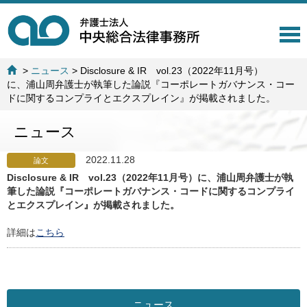
T
o
g
>
ニュース
>
Disclosure & IR vol.23（2022年11月号）
g
に、浦山周弁護士が執筆した論説『コーポレートガバナンス・コー
l
ドに関するコンプライとエクスプレイン』が掲載されました。
e
n
ニュース
a
v
i
2022.11.28
論文
g
Disclosure & IR vol.23（2022年11月号）に、浦山周弁護士が執
a
筆した論説『コーポレートガバナンス・コードに関するコンプライ
t
とエクスプレイン』が掲載されました。
i
o
詳細は
こちら
n
ニュース