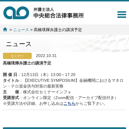
T
o
g
>
ニュース
>
髙橋瑛輝弁護士の講演予定
g
l
ニュース
e
n
a
2022.10.31
セミナー
v
髙橋瑛輝弁護士の講演予定
i
g
開 催 日
：12月13日（木）13:00～17:20
a
タイトル
：【EXECUTIVE SYMPOSIUM】金融機関におけるマネロ
t
ン・テロ資金供与対策の最新実務
i
主 催
：株式会社セミナーインフォ
o
受講形式
：オンライン限定（Zoom配信・アーカイブ配信付き）
n
※受講方法や詳細、お申し込みは
こちら
からご覧下さい。