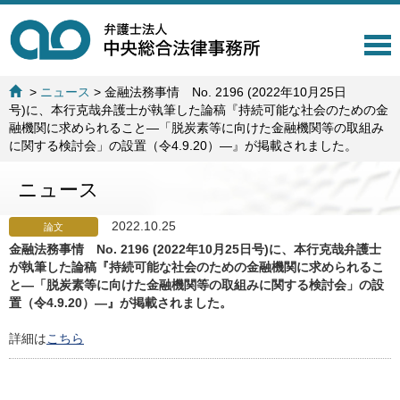
T
o
g
>
ニュース
>
金融法務事情 No. 2196 (2022年10月25日
g
号)に、本行克哉弁護士が執筆した論稿『持続可能な社会のための金
l
融機関に求められること―「脱炭素等に向けた金融機関等の取組み
e
に関する検討会」の設置（令4.9.20）—』が掲載されました。
n
a
ニュース
v
i
g
2022.10.25
論文
a
金融法務事情 No. 2196 (2022年10月25日号)に、本行克哉弁護士
t
が執筆した論稿『持続可能な社会のための金融機関に求められるこ
i
と―「脱炭素等に向けた金融機関等の取組みに関する検討会」の設
o
置（令4.9.20）—』が掲載されました。
n
詳細は
こちら