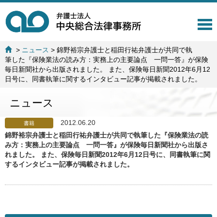
T
o
g
>
ニュース
>
錦野裕宗弁護士と稲田行祐弁護士が共同で執
g
筆した『保険業法の読み方：実務上の主要論点 一問一答』が保険
l
毎日新聞社から出版されました。 また、保険毎日新聞2012年6月12
e
日号に、同書執筆に関するインタビュー記事が掲載されました。
n
a
ニュース
v
i
g
2012.06.20
書籍
a
錦野裕宗弁護士と稲田行祐弁護士が共同で執筆した『保険業法の読
t
み方：実務上の主要論点 一問一答』が保険毎日新聞社から出版さ
i
れました。 また、保険毎日新聞2012年6月12日号に、同書執筆に関
o
するインタビュー記事が掲載されました。
n