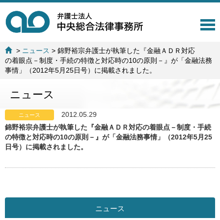
T
o
g
>
ニュース
>
錦野裕宗弁護士が執筆した『金融ＡＤＲ対応
g
の着眼点－制度・手続の特徴と対応時の10の原則－』が「金融法務
l
事情」（2012年5月25日号）に掲載されました。
e
n
ニュース
a
v
i
2012.05.29
ニュース
g
錦野裕宗弁護士が執筆した『金融ＡＤＲ対応の着眼点－制度・手続
a
の特徴と対応時の10の原則－』が「金融法務事情」（2012年5月25
t
日号）に掲載されました。
i
o
n
ニュース