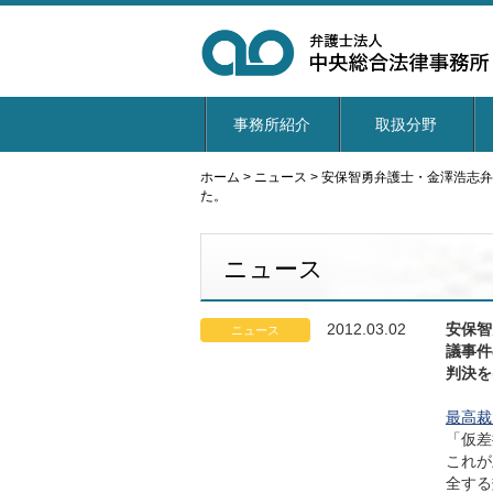
事務所紹介
取扱分野
ホーム
>
ニュース
>
安保智勇弁護士・金澤浩志弁
た。
ニュース
2012.03.02
安保智
ニュース
議事件
判決を
最高裁
「仮差
これが
全する