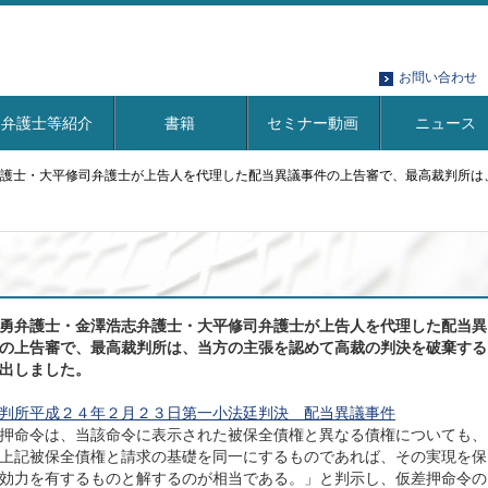
お問い合わせ
弁護士等紹介
書籍
セミナー動画
ニュース
護士・大平修司弁護士が上告人を代理した配当異議事件の上告審で、最高裁判所は
勇弁護士・金澤浩志弁護士・大平修司弁護士が上告人を代理した配当異
の上告審で、最高裁判所は、当方の主張を認めて高裁の判決を破棄する
出しました。
判所平成２４年２月２３日第一小法廷判決 配当異議事件
押命令は、当該命令に表示された被保全債権と異なる債権についても、
上記被保全債権と請求の基礎を同一にするものであれば、その実現を保
効力を有するものと解するのが相当である。」と判示し、仮差押命令の