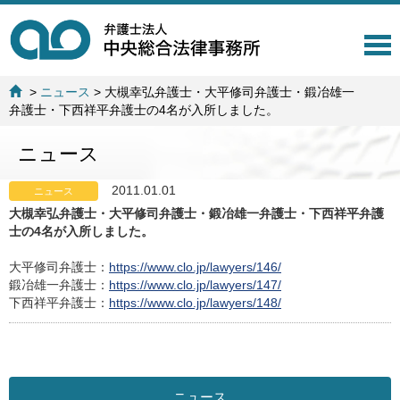
T
o
g
>
ニュース
>
大槻幸弘弁護士・大平修司弁護士・鍛冶雄一
g
弁護士・下西祥平弁護士の4名が入所しました。
l
e
ニュース
n
a
v
2011.01.01
ニュース
i
大槻幸弘弁護士・大平修司弁護士・鍛冶雄一弁護士・下西祥平弁護
g
士の4名が入所しました。
a
t
大平修司弁護士：
https://www.clo.jp/lawyers/146/
i
鍛冶雄一弁護士：
https://www.clo.jp/lawyers/147/
o
下西祥平弁護士：
https://www.clo.jp/lawyers/148/
n
ニュース