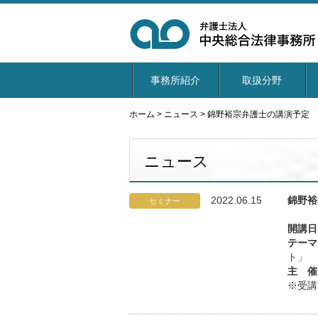
事務所紹介
取扱分野
ホーム
>
ニュース
>
錦野裕宗弁護士の講演予定
ニュース
2022.06.15
錦野裕
セミナー
開講日
テーマ
ト」
主 催
※受講