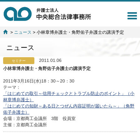
T
o
g
>
ニュース
>
小林章博弁護士・角野佑子弁護士の講演予定
g
l
ニュース
e
n
a
2011.01.06
セミナー
v
小林章博弁護士・角野佑子弁護士の講演予定
i
g
2011年3月16日(水)18：30～20：30
a
テーマ：
t
「はじめての取引～信用チェックとトラブル防止のポイント」（小
i
林章博弁護士）
o
「はじめての知財～ある日とつぜん内容証明が届いたら～」（角野
n
佑子弁護士）
会場：京都商工会議所 3階 役員室
主催：京都商工会議所