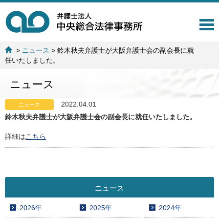
T
o
g
>
ニュース
>
鈴木秋夫弁護士が大阪弁護士会の副会長に就
g
任いたしました。
l
e
ニュース
n
a
v
2022.04.01
ニュース
i
鈴木秋夫弁護士が大阪弁護士会の副会長に就任いたしました。
g
a
詳細は
こちら
t
i
o
n
ニュース
2026年
2025年
2024年