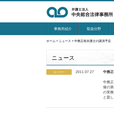
事務所紹介
取扱分野
ホーム
>
ニュース
>
中務正裕弁護士の講演予定
ニュース
2011.07.27
中務正
セミナー
中務正
催の第
の実務
と題し