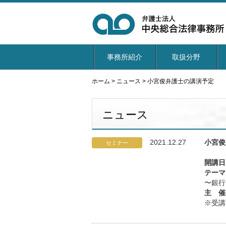
事務所紹介
取扱分野
ホーム
>
ニュース
>
小宮俊弁護士の講演予定
ニュース
2021.12.27
小宮俊
セミナー
開講日
テーマ
〜銀行
主 催
※受講