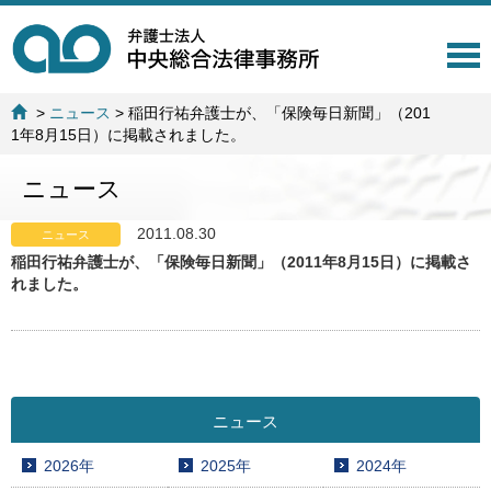
T
o
g
>
ニュース
>
稲田行祐弁護士が、「保険毎日新聞」（201
g
1年8月15日）に掲載されました。
l
e
ニュース
n
a
v
2011.08.30
ニュース
i
稲田行祐弁護士が、「保険毎日新聞」（2011年8月15日）に掲載さ
g
れました。
a
t
i
o
n
ニュース
2026年
2025年
2024年