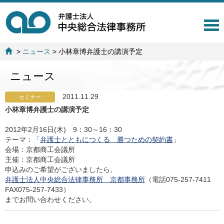
T
o
g
>
ニュース
>
小林章博弁護士の講演予定
g
l
ニュース
e
n
a
2011.11.29
セミナー
v
小林章博弁護士の講演予定
i
g
2012年2月16日(木) 9：30～16：30
a
テーマ：「
弁護士とともにつくる 勝つための契約書
」
t
会場：京都商工会議所
i
主催：京都商工会議所
o
申込みのご希望がございましたら、
n
弁護士法人中央総合法律事務所 京都事務所
（電話075-257-7411
FAX075-257-7433）
までお問い合わせください。