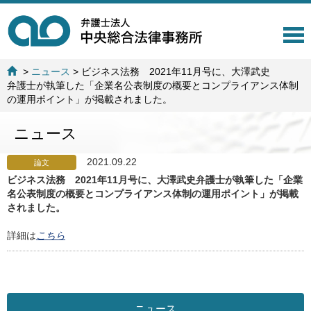
T
o
g
>
ニュース
>
ビジネス法務 2021年11月号に、大澤武史
g
弁護士が執筆した「企業名公表制度の概要とコンプライアンス体制
l
の運用ポイント」が掲載されました。
e
n
ニュース
a
v
i
2021.09.22
論文
g
ビジネス法務 2021年11月号に、大澤武史弁護士が執筆した「企業
a
名公表制度の概要とコンプライアンス体制の運用ポイント」が掲載
t
されました。
i
o
詳細は
こちら
n
ニュース