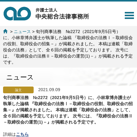
T
o
g
>
ニュース
>
旬刊商事法務 №2272（2021年9月5日号）
g
に、小林章博弁護士が執筆した論稿 『取締役会の法務Ⅰ－取締役会
l
の役割、取締役会の招集－』が掲載されました。 本稿は連載「取締
e
役会の法務」として、全６回の掲載を予定しております。 次号に
n
は、『取締役会の法務Ⅱ－取締役会の運営(1)－』が掲載される予定
a
です。
v
i
ニュース
g
a
t
2021.09.09
論文
i
旬刊商事法務 №2272（2021年9月5日号）に、小林章博弁護士が
o
執筆した論稿 『取締役会の法務Ⅰ－取締役会の役割、取締役会の招
n
集－』が掲載されました。 本稿は連載「取締役会の法務」として、
全６回の掲載を予定しております。 次号には、『取締役会の法務Ⅱ
－取締役会の運営(1)－』が掲載される予定です。
詳細は
こちら