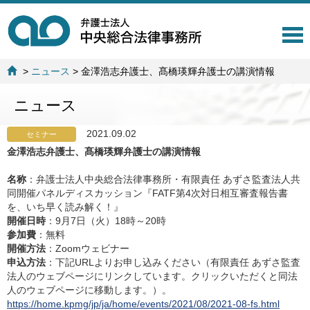
T
o
g
>
ニュース
>
金澤浩志弁護士、髙橋瑛輝弁護士の講演情報
g
l
ニュース
e
n
a
2021.09.02
セミナー
v
金澤浩志弁護士、髙橋瑛輝弁護士の講演情報
i
g
名称
：弁護士法人中央総合法律事務所・有限責任 あずさ監査法人共
a
同開催パネルディスカッション『FATF第4次対日相互審査報告書
t
を、いち早く読み解く！』
i
開催日時
：9月7日（火）18時～20時
o
参加費
：無料
n
開催方法
：Zoomウェビナー
申込方法
：下記URLよりお申し込みください（有限責任 あずさ監査
法人のウェブページにリンクしています。クリックいただくと同法
人のウェブページに移動します。）。
https://home.kpmg/jp/ja/home/events/2021/08/2021-08-fs.html