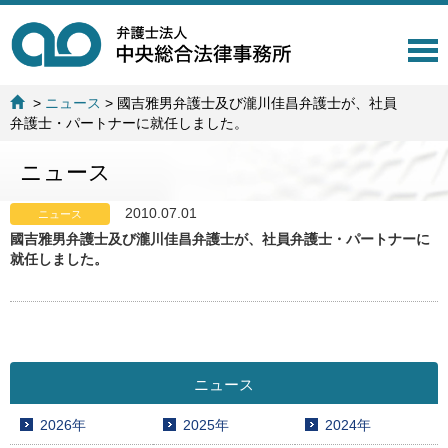
T
o
g
>
ニュース
>
國吉雅男弁護士及び瀧川佳昌弁護士が、社員
g
弁護士・パートナーに就任しました。
l
e
ニュース
n
a
v
2010.07.01
ニュース
i
國吉雅男弁護士及び瀧川佳昌弁護士が、社員弁護士・パートナーに
g
就任しました。
a
t
i
o
n
ニュース
2026年
2025年
2024年