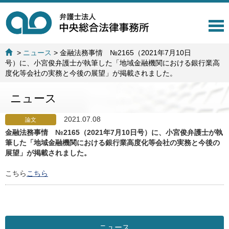
T
o
g
>
ニュース
>
金融法務事情 №2165（2021年7月10日
g
号）に、小宮俊弁護士が執筆した「地域金融機関における銀行業高
l
度化等会社の実務と今後の展望」が掲載されました。
e
n
ニュース
a
v
i
2021.07.08
論文
g
金融法務事情 №2165（2021年7月10日号）に、小宮俊弁護士が執
a
筆した「地域金融機関における銀行業高度化等会社の実務と今後の
t
展望」が掲載されました。
i
o
こちら
こちら
n
ニュース