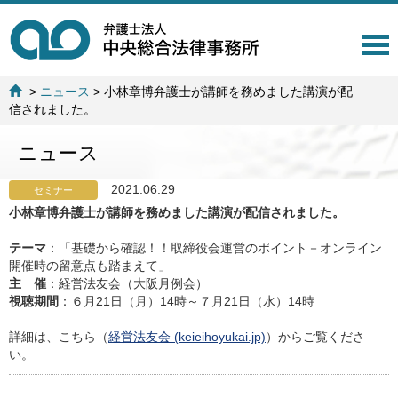
T
o
g
>
ニュース
>
小林章博弁護士が講師を務めました講演が配
g
信されました。
l
e
ニュース
n
a
v
2021.06.29
セミナー
i
小林章博弁護士が講師を務めました講演が配信されました。
g
a
テーマ
：「基礎から確認！！取締役会運営のポイント－オンライン
t
開催時の留意点も踏まえて」
i
主 催
：経営法友会（大阪月例会）
o
視聴期間
：６月21日（月）14時～７月21日（水）14時
n
詳細は、こちら（
経営法友会 (keieihoyukai.jp)
）からご覧くださ
い。