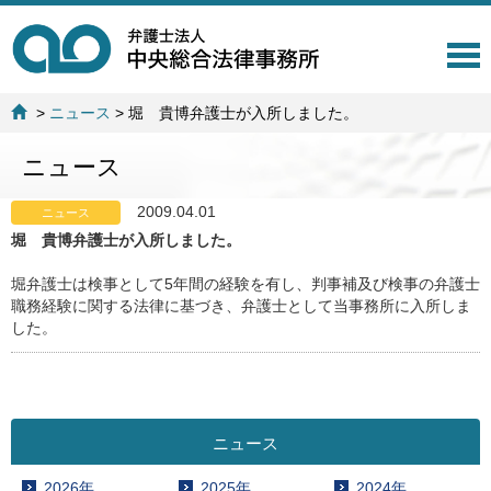
T
o
g
>
ニュース
>
堀 貴博弁護士が入所しました。
g
l
ニュース
e
n
a
2009.04.01
ニュース
v
堀 貴博弁護士が入所しました。
i
g
堀弁護士は検事として5年間の経験を有し、判事補及び検事の弁護士
a
職務経験に関する法律に基づき、弁護士として当事務所に入所しま
t
した。
i
o
n
ニュース
2026年
2025年
2024年