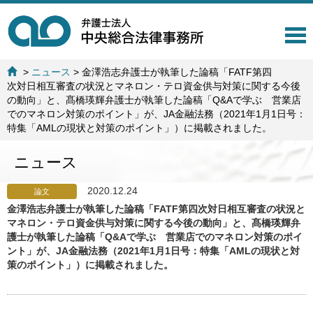
T
o
g
>
ニュース
>
金澤浩志弁護士が執筆した論稿「FATF第四
g
次対日相互審査の状況とマネロン・テロ資金供与対策に関する今後
l
の動向」と、髙橋瑛輝弁護士が執筆した論稿「Q&Aで学ぶ 営業店
e
でのマネロン対策のポイント」が、JA金融法務（2021年1月1日号：
n
特集「AMLの現状と対策のポイント」）に掲載されました。
a
v
ニュース
i
g
a
2020.12.24
論文
t
金澤浩志弁護士が執筆した論稿「FATF第四次対日相互審査の状況と
i
マネロン・テロ資金供与対策に関する今後の動向」と、髙橋瑛輝弁
o
護士が執筆した論稿「Q&Aで学ぶ 営業店でのマネロン対策のポイ
n
ント」が、JA金融法務（2021年1月1日号：特集「AMLの現状と対
策のポイント」）に掲載されました。