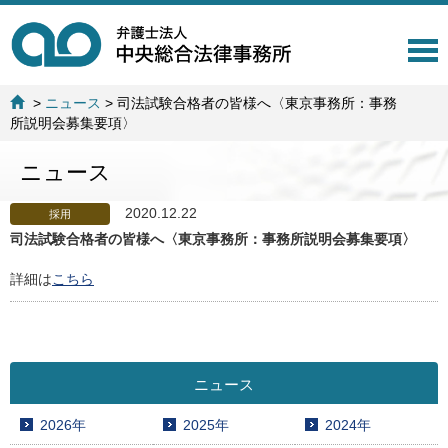
T
o
g
>
ニュース
>
司法試験合格者の皆様へ〈東京事務所：事務
g
所説明会募集要項〉
l
e
ニュース
n
a
v
2020.12.22
採用
i
司法試験合格者の皆様へ〈東京事務所：事務所説明会募集要項〉
g
a
詳細は
こちら
t
i
o
n
ニュース
2026年
2025年
2024年