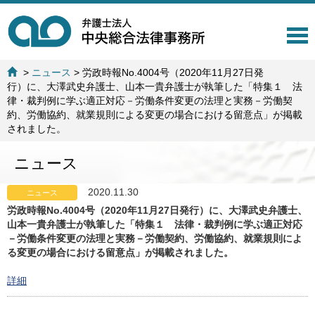
T
o
g
>
ニュース
>
労政時報No.4004号（2020年11月27日発
g
行）に、大澤武史弁護士、山本一貴弁護士が執筆した「特集１ 法
l
律・裁判例に学ぶ適正対応－労働条件変更の法理と実務－労働契
e
約、労働協約、就業規則による変更の場合における留意点」が掲載
n
されました。
a
v
ニュース
i
g
a
2020.11.30
ニュース
t
労政時報No.4004号（2020年11月27日発行）に、大澤武史弁護士、
i
山本一貴弁護士が執筆した「特集１ 法律・裁判例に学ぶ適正対応
o
－労働条件変更の法理と実務－労働契約、労働協約、就業規則によ
n
る変更の場合における留意点」が掲載されました。
詳細