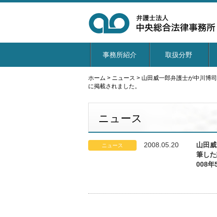
事務所紹介
取扱分野
ホーム
>
ニュース
>
山田威一郎弁護士が中川博司
に掲載されました。
ニュース
2008.05.20
山田威
ニュース
筆した
008