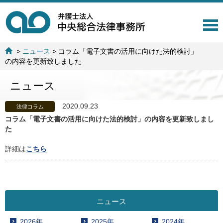
T
o
g
>
ニュース
>
コラム「電子文書の活用に向けた法的検討」
g
の内容を更新致しました
l
e
ニュース
n
a
v
2020.09.23
法律コラム
i
コラム「電子文書の活用に向けた法的検討」の内容を更新致しまし
g
た
a
t
詳細は
こちら
i
o
n
ニュース
2026年
2025年
2024年