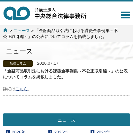
T
o
g
>
ニュース
>
「金融商品取引法における課徴金事例集～不
g
公正取引編～」の公表についてコラムを掲載しました。
l
e
ニュース
n
a
v
2020.07.17
法律コラム
i
「金融商品取引法における課徴金事例集～不公正取引編～」の公表
g
についてコラムを掲載しました。
a
t
詳細は
こちら
。
i
o
n
ニュース
2026年
2025年
2024年