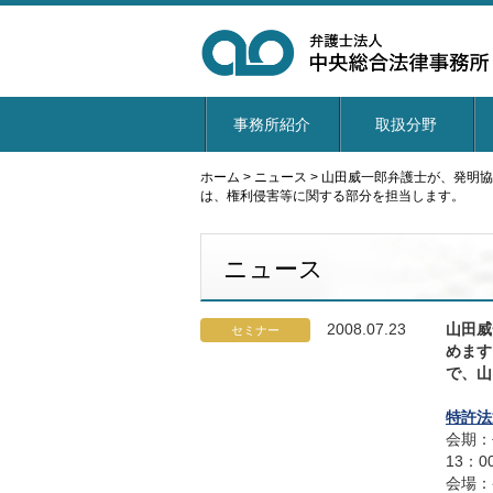
事務所紹介
取扱分野
ホーム
>
ニュース
>
山田威一郎弁護士が、発明協
は、権利侵害等に関する部分を担当します。
ニュース
2008.07.23
山田威
セミナー
めます
で、山
特許法
会期：
13：0
会場：