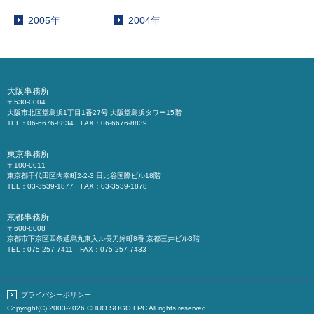
2005年
2004年
大阪事務所
〒530-0004
大阪市北区堂島浜1丁目1番27号 大阪堂島浜タワー15階
TEL：06-6676-8834 FAX：06-6676-8839
東京事務所
〒100-0011
東京都千代田区内幸町2-2-3 日比谷国際ビル18階
TEL：03-3539-1877 FAX：03-3539-1878
京都事務所
〒600-8008
京都市下京区四条通烏丸東入ル長刀鉾町8番 京都三井ビル3階
TEL：075-257-7411 FAX：075-257-7433
プライバシーポリシー
Copyright(C) 2003-2026
CHUO SOGO LPC
All rights reserved.