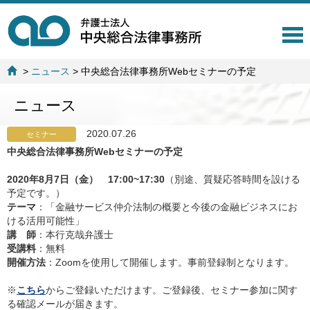
T
o
g
>
ニュース
>
中央総合法律事務所Webセミナーの予定
g
l
ニュース
e
n
a
2020.07.26
セミナー
v
中央総合法律事務所Webセミナーの予定
i
g
2020年8月7日（金） 17:00~17:30
（別途、質疑応答時間を設ける
a
予定です。）
t
テーマ
：「金融サービス仲介法制の概要と今後の金融ビジネスにお
i
ける活用可能性」
o
講 師
：本行克哉弁護士
n
受講料
：無料
開催方法
：Zoomを使用して開催します。事前登録制となります。
※
こちら
からご登録いただけます。ご登録後、セミナー参加に関す
る確認メールが届きます。