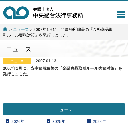
T
o
g
>
ニュース
>
2007年1月に、当事務所編著の『金融商品取
g
引ルール実務対策』を発行しました。
l
e
ニュース
n
a
v
2007.01.13
ニュース
i
2007年1月に、当事務所編著の『金融商品取引ルール実務対策』を
g
発行しました。
a
t
i
o
n
ニュース
2026年
2025年
2024年