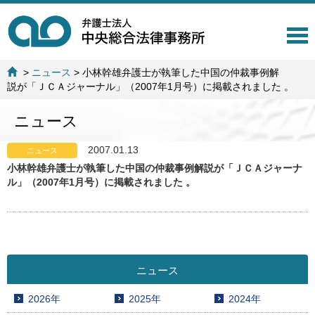
T
o
g
>
ニュース
>
小林幹雄弁護士が執筆した中国の仲裁事例解
g
説が「ＪＣＡジャーナル」（2007年1月号）に掲載されました 。
l
e
ニュース
n
a
v
2007.01.13
ニュース
i
小林幹雄弁護士が執筆した中国の仲裁事例解説が「ＪＣＡジャーナ
g
ル」（2007年1月号）に掲載されました 。
a
t
i
o
n
ニュース
2026年
2025年
2024年