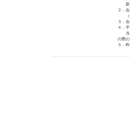
新会
２．会
（善
３．会
４．平
当日
の際の
５．昨