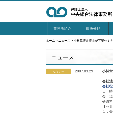
事務所紹介
取扱分野
ホーム
>
ニュース
>
小林章博弁護士が下記セミ
ニュース
2007.03.29
小林章
セミナー
会社法
会社役
日 時
会 場
受講料
【セミ
１．会