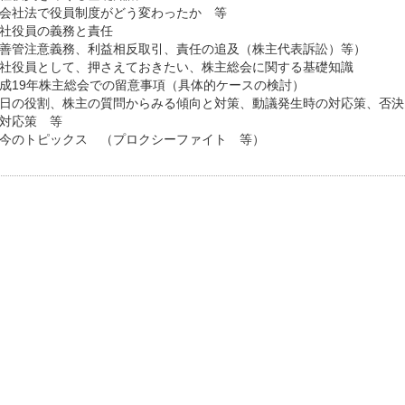
社法で役員制度がどう変わったか 等
社役員の義務と責任
管注意義務、利益相反取引、責任の追及（株主代表訴訟）等）
社役員として、押さえておきたい、株主総会に関する基礎知識
成19年株主総会での留意事項（具体的ケースの検討）
の役割、株主の質問からみる傾向と対策、動議発生時の対応策、否決
対応策 等
今のトピックス （プロクシーファイト 等）