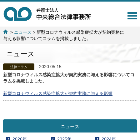
T
o
g
>
ニュース
>
新型コロナウィルス感染症拡大が契約実務に
g
与える影響についてコラムを掲載しました。
l
e
ニュース
n
a
v
2020.05.15
法律コラム
i
新型コロナウィルス感染症拡大が契約実務に与える影響についてコ
g
ラムを掲載しました。
a
t
新型コロナウィルス感染症拡大が契約実務に与える影響
i
o
n
ニュース
2026年
2025年
2024年