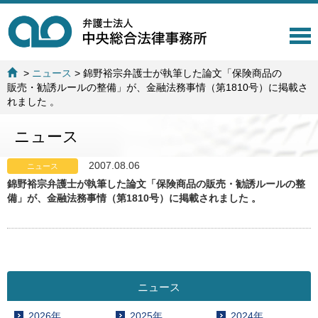
T
o
g
>
ニュース
>
錦野裕宗弁護士が執筆した論文「保険商品の
g
販売・勧誘ルールの整備」が、金融法務事情（第1810号）に掲載さ
l
れました 。
e
n
ニュース
a
v
i
2007.08.06
ニュース
g
錦野裕宗弁護士が執筆した論文「保険商品の販売・勧誘ルールの整
a
備」が、金融法務事情（第1810号）に掲載されました 。
t
i
o
n
ニュース
2026年
2025年
2024年