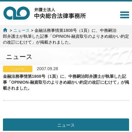
T
o
g
>
ニュース
>
金融法務事情第1808号（1頁）に、中務嗣治
g
郎弁護士が執筆した記事「OPINION-融資取引のよりきめ細かい約定
l
の改訂にむけて」が掲載されました。
e
n
ニュース
a
v
i
2007.09.28
ニュース
g
金融法務事情第1808号（1頁）に、中務嗣治郎弁護士が執筆した記
a
事「OPINION-融資取引のよりきめ細かい約定の改訂にむけて」が掲
t
載されました。
i
o
n
ニュース