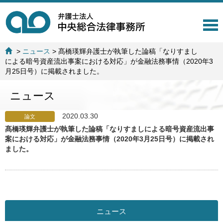
T
o
g
>
ニュース
>
髙橋瑛輝弁護士が執筆した論稿「なりすまし
g
による暗号資産流出事案における対応」が金融法務事情（2020年3
l
月25日号）に掲載されました。
e
n
ニュース
a
v
i
2020.03.30
論文
g
髙橋瑛輝弁護士が執筆した論稿「なりすましによる暗号資産流出事
a
案における対応」が金融法務事情（2020年3月25日号）に掲載され
t
ました。
i
o
n
ニュース