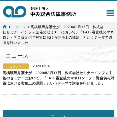
T
o
g
>
ニュース
>
髙橋瑛輝弁護士が、2020年3月17日、株式会
g
社セミナーインフォ主催のセミナーにおいて、「FATF審査後のマネ
l
ロン・テロ資金供与対策における実務上の課題」というテーマで講
e
演を行いました。
n
a
ニュース
v
i
g
2020.03.18
セミナー
a
髙橋瑛輝弁護士が、2020年3月17日、株式会社セミナーインフォ主
t
催のセミナーにおいて、「FATF審査後のマネロン・テロ資金供与対
i
策における実務上の課題」というテーマで講演を行いました。
o
n
ニュース