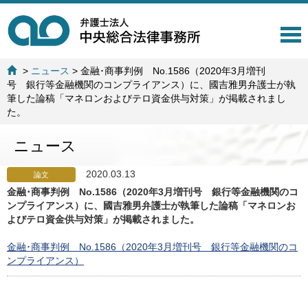
T
o
g
>
ニュース
>
金融･商事判例 No.1586（2020年3月増刊
g
号 銀行等金融機関のコンプライアンス）に、國吉雅男弁護士が執
l
筆した論稿「マネロンおよびテロ資金供与対策」が掲載されまし
e
た。
n
a
ニュース
v
i
g
2020.03.13
論文
a
金融･商事判例 No.1586（2020年3月増刊号 銀行等金融機関のコ
t
ンプライアンス）に、國吉雅男弁護士が執筆した論稿「マネロンお
i
よびテロ資金供与対策」が掲載されました。
o
n
金融･商事判例 No.1586（2020年3月増刊号 銀行等金融機関のコ
ンプライアンス）