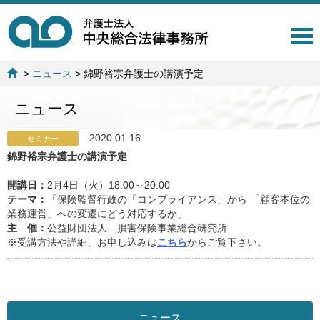
T
o
g
>
ニュース
>
錦野裕宗弁護士の講演予定
g
l
ニュース
e
n
a
2020.01.16
セミナー
v
錦野裕宗弁護士の講演予定
i
g
開講日：
2月4日（火）18:00～20:00
a
テーマ：
「保険監督行政の「コンプライアンス」から 「顧客本位の
t
業務運営」への変遷にどう対応するか」
i
主 催：
公益財団法人 損害保険事業総合研究所
o
※受講方法や詳細、お申し込みは
こちら
からご覧下さい。
n
ニュース