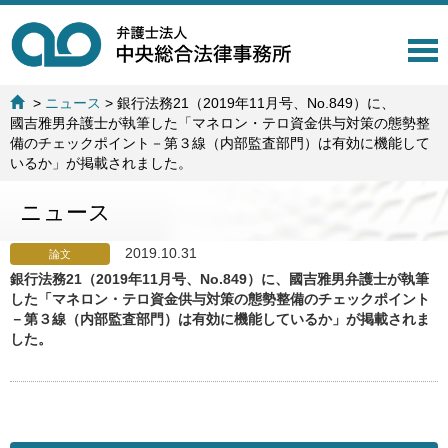
T
o
g
>
ニュース
>
銀行法務21（2019年11月号、No.849）に、
g
國吉雅男弁護士が執筆した「マネロン・テロ資金供与対策の態勢整
l
備のチェックポイント－第３線（内部監査部門）は有効に機能して
e
いるか」が掲載されました。
n
a
ニュース
v
i
g
2019.10.31
論文
a
銀行法務21（2019年11月号、No.849）に、國吉雅男弁護士が執筆
t
した「マネロン・テロ資金供与対策の態勢整備のチェックポイント
i
－第３線（内部監査部門）は有効に機能しているか」が掲載されま
o
した。
n