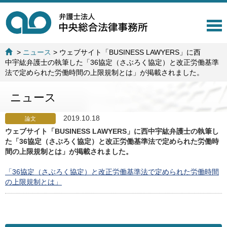
T
o
g
>
ニュース
>
ウェブサイト「BUSINESS LAWYERS」に西
g
中宇紘弁護士の執筆した「36協定（さぶろく協定）と改正労働基準
l
法で定められた労働時間の上限規制とは」が掲載されました。
e
n
ニュース
a
v
i
2019.10.18
論文
g
ウェブサイト「BUSINESS LAWYERS」に西中宇紘弁護士の執筆し
a
た「36協定（さぶろく協定）と改正労働基準法で定められた労働時
t
間の上限規制とは」が掲載されました。
i
o
「36協定（さぶろく協定）と改正労働基準法で定められた労働時間
n
の上限規制とは」