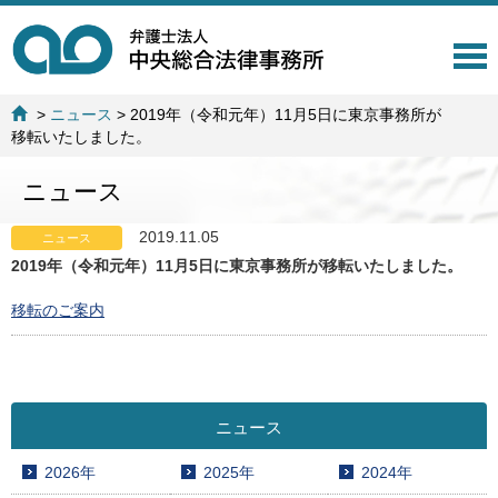
T
o
g
>
ニュース
>
2019年（令和元年）11月5日に東京事務所が
g
移転いたしました。
l
e
ニュース
n
a
v
2019.11.05
ニュース
i
2019年（令和元年）11月5日に東京事務所が移転いたしました。
g
a
移転のご案内
t
i
o
n
ニュース
2026年
2025年
2024年