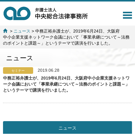
T
o
g
>
ニュース
>
中務正裕弁護士が、2019年6月24日、大阪府
g
中小企業支援ネットワーク会議において「事業承継について～法務
l
のポイントと課題～」というテーマで講演を行いました。
e
n
ニュース
a
v
i
2019.06.28
セミナー
g
中務正裕弁護士が、2019年6月24日、大阪府中小企業支援ネットワ
a
ーク会議において「事業承継について～法務のポイントと課題～」
t
というテーマで講演を行いました。
i
o
n
ニュース