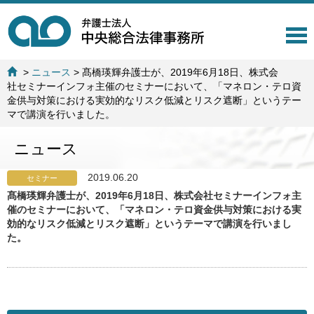
T
o
g
>
ニュース
>
髙橋瑛輝弁護士が、2019年6月18日、株式会
g
社セミナーインフォ主催のセミナーにおいて、「マネロン・テロ資
l
金供与対策における実効的なリスク低減とリスク遮断」というテー
e
マで講演を行いました。
n
a
ニュース
v
i
g
2019.06.20
セミナー
a
髙橋瑛輝弁護士が、2019年6月18日、株式会社セミナーインフォ主
t
催のセミナーにおいて、「マネロン・テロ資金供与対策における実
i
効的なリスク低減とリスク遮断」というテーマで講演を行いまし
o
た。
n