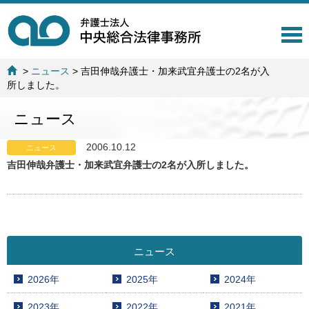
T
o
g
>
ニュース
>
吉田伸哉弁護士・加来武宜弁護士の2名が入
g
所しました。
l
e
ニュース
n
a
v
2006.10.12
ニュース
i
吉田伸哉弁護士・加来武宜弁護士の2名が入所しました。
g
a
t
i
o
n
ニュース
2026年
2025年
2024年
2023年
2022年
2021年