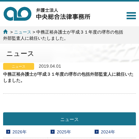
T
o
g
>
ニュース
>
中務正裕弁護士が平成３１年度の堺市の包括
g
外部監査人に就任いたしました。
l
e
ニュース
n
a
v
2019.04.01
ニュース
i
中務正裕弁護士が平成３１年度の堺市の包括外部監査人に就任いた
g
しました。
a
t
i
o
n
ニュース
2026年
2025年
2024年