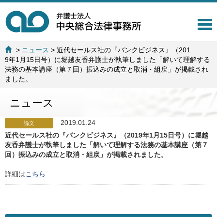
T
o
g
>
ニュース
>
近代セールス社の『バンクビジネス』（201
g
9年1月15日号）に堀越友香弁護士が執筆しました「解いて理解する
l
法務の基本講座（第７回）振込みの成立と取消・組戻」が掲載され
e
ました。
n
a
ニュース
v
i
g
2019.01.24
論文
a
近代セールス社の『バンクビジネス』（2019年1月15日号）に堀越
t
友香弁護士が執筆しました「解いて理解する法務の基本講座（第７
i
回）振込みの成立と取消・組戻」が掲載されました。
o
n
詳細は
こちら