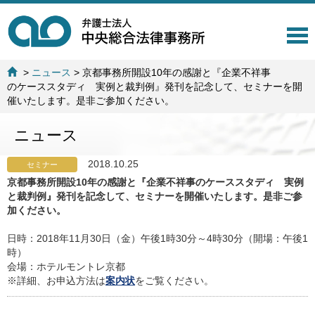
T
o
g
>
ニュース
>
京都事務所開設10年の感謝と『企業不祥事
g
のケーススタディ 実例と裁判例』発刊を記念して、セミナーを開
l
催いたします。是非ご参加ください。
e
n
ニュース
a
v
i
2018.10.25
セミナー
g
京都事務所開設10年の感謝と『企業不祥事のケーススタディ 実例
a
と裁判例』発刊を記念して、セミナーを開催いたします。是非ご参
t
加ください。
i
o
日時：2018年11月30日（金）午後1時30分～4時30分（開場：午後1
n
時）
会場：ホテルモントレ京都
※詳細、お申込方法は
案内状
をご覧ください。